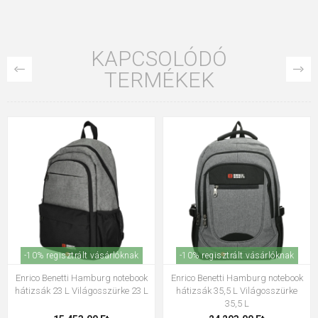
KAPCSOLÓDÓ
TERMÉKEK
INGYENES SZÁLLÍTÁS
-10% regisztrált vásárlóknak
-10% regisztrált vásárlóknak
CabinZero Classic Tech 28L Silver
Enrico Benetti Hamburg 15"
Storm 28 L
notebook hátizsák világosszürke
25 L