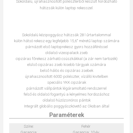
Sokoldalú, újrahasznosított poliészterből készült hordozható
hátizsák külön laptop rekesszel.
Sokoldalú kézipoggyász hátizsák 28 l űrtartalommal
külön hátsó rekesz egy legfeljebb 15,6" méretű laptop számára
párnázott első laptoprekesz gyors hozzáféréssel
oldalsó vizespalack zseb
cipzáras főrekesz zárható csúszkákkal (a zár nem tartozék)
elülső cipzáras zseb kisebb tárgyak számára
belső hálós és cipzáras zsebek
újrahasznosított 600D poliészter, vízálló kivitelben
speciális YKK cipzárak
párnázott vállpántok légáramoltató rendszerrel
felső és oldalsó fogantyú a kényelmes hordozáshoz
oldalsó húzózsinóros pántok
Integrált globális poggyászkövető az Okoban által
Paraméterek
Színe:
Fehér
Garancia:
Garancia: 10 év