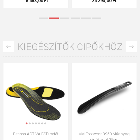
32 470,00 Ft
19 873,00 Ft
KIEGÉSZÍTŐK CIPŐKHÖZ
VM Footwear 3950 Műanyag
VM Footwear 3009 talpbetét
cipőkanál 25cm