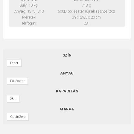
Súly: 10 kg:
713 g
Anyag: 13131313
600D poliészter (újrahasznosított)
Méretek:
39 x 29,5 x 20 cm
Térfogat:
28 l
SZÍN
Fehér
ANYAG
Poliészter
KAPACITÁS
28 L
MÁRKA
CabinZero