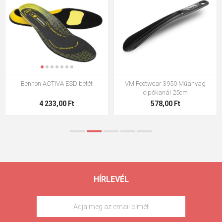
Bennon ACTIVA ESD betét
VM Footwear 3950 Műanyag
cipőkanál 25cm
4 233,00 Ft
578,00 Ft
HÍRLEVÉL