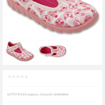
627P019 FLEXI papucs, rózsaszín állatkákkal