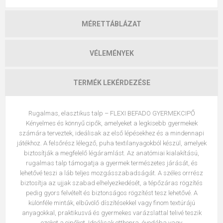
MÉRETTÁBLÁZAT
VÉLEMÉNYEK
TERMÉK LEKÉRDEZÉSE
Rugalmas, elasztikus talp – FLEXI BEFADO GYERMEKCIPŐ
Kényelmes és könnyű cipők, amelyeket a legkisebb gyermekek
számára terveztek, ideálisak az első lépésekhez és a mindennapi
játékhoz. A felsőrész lélegző, puha textilanyagokból készül, amelyek
biztosítják a megfelelő légáramlást. Az anatómiai kialakítású,
rugalmas talp támogatja a gyermek természetes járását, és
lehetővé teszi a láb teljes mozgásszabadságát. A széles orrrész
biztosítja az ujjak szabad elhelyezkedését, a tépőzáras rögzítés
pedig gyors felvételt és biztonságos rögzítést tesz lehetővé. A
különféle minták, elbűvölő díszítésekkel vagy finom textúrájú
anyagokkal, praktikusvá és gyermekes varázslattal telivé teszik
ezeket a cipőket. Ideálisak otthonra, óvodába vagy