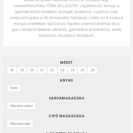
iskolaelőkészítőbe. FŐBB JELLEMZŐK: Légáteresztő, könnyű, a
gyermek bőrére kíméletes anyagok, anatómiai, rugalmas talp,
amely támogatja a láb természetes fejlődését, széles orr a szabad
mozgás érdekében, tépőzáras rögzítés a könnyű beállítás és a
gyors felvétel érdekében, elbűvölő, gyermekbarát kialakítás, amely
különböző stílusokhoz illeszkedik.
MÉRET
18
19
20
21
22
23
24
25
26
ANYAG
Textil
SAROKMAGASSÁG
Alacsony sarkú
CIPŐ MAGASSÁGA
Alacsony cipő