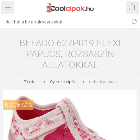
BEFADO 627P019 FLEXI
PAPUCS, RÓZSASZÍN
ÁLLATOKKAL
Főoldal
Gyermek cipők
otthoni papucs
ÚJDONSÁG