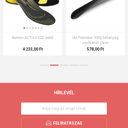
Bennon ACTIVA ESD betét
VM Footwear 3950 Műanyag
cipőkanál 25cm
4 233,00 Ft
578,00 Ft
HÍRLEVÉL
FELIRATKOZÁS