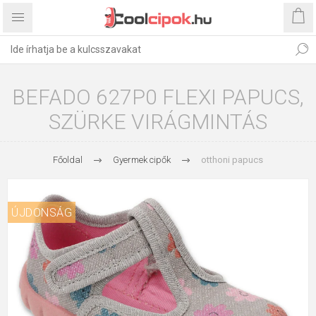
BEFADO 627P0 FLEXI PAPUCS,
SZÜRKE VIRÁGMINTÁS
Főoldal
Gyermek cipők
otthoni papucs
ÚJDONSÁG