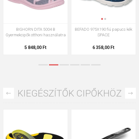
N DITA 5004 B
BEFADO 975X190 fiú papucs kék
BIGHORN PETR
otthoni használatra
SPACE
textil
848,00 Ft
6 358,00 Ft
5 47
KIEGÉSZÍTŐK CIPŐKHÖZ