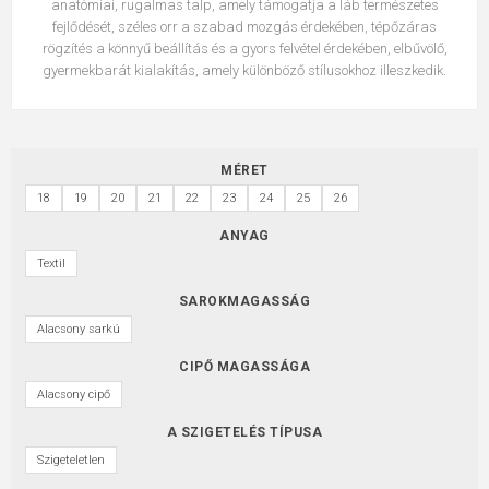
anatómiai, rugalmas talp, amely támogatja a láb természetes
fejlődését, széles orr a szabad mozgás érdekében, tépőzáras
rögzítés a könnyű beállítás és a gyors felvétel érdekében, elbűvölő,
gyermekbarát kialakítás, amely különböző stílusokhoz illeszkedik.
MÉRET
18
19
20
21
22
23
24
25
26
ANYAG
Textil
SAROKMAGASSÁG
Alacsony sarkú
CIPŐ MAGASSÁGA
Alacsony cipő
A SZIGETELÉS TÍPUSA
Szigeteletlen