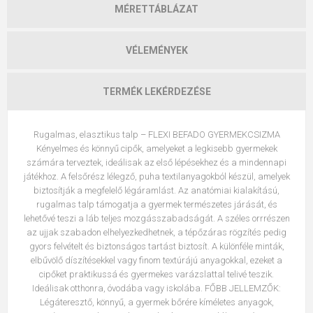
MÉRETTÁBLÁZAT
VÉLEMÉNYEK
TERMÉK LEKÉRDEZÉSE
Rugalmas, elasztikus talp – FLEXI BEFADO GYERMEKCSIZMA
Kényelmes és könnyű cipők, amelyeket a legkisebb gyermekek
számára terveztek, ideálisak az első lépésekhez és a mindennapi
játékhoz. A felsőrész lélegző, puha textilanyagokból készül, amelyek
biztosítják a megfelelő légáramlást. Az anatómiai kialakítású,
rugalmas talp támogatja a gyermek természetes járását, és
lehetővé teszi a láb teljes mozgásszabadságát. A széles orrrészen
az ujjak szabadon elhelyezkedhetnek, a tépőzáras rögzítés pedig
gyors felvételt és biztonságos tartást biztosít. A különféle minták,
elbűvölő díszítésekkel vagy finom textúrájú anyagokkal, ezeket a
cipőket praktikussá és gyermekes varázslattal telivé teszik.
Ideálisak otthonra, óvodába vagy iskolába. FŐBB JELLEMZŐK:
Légáteresztő, könnyű, a gyermek bőrére kíméletes anyagok,