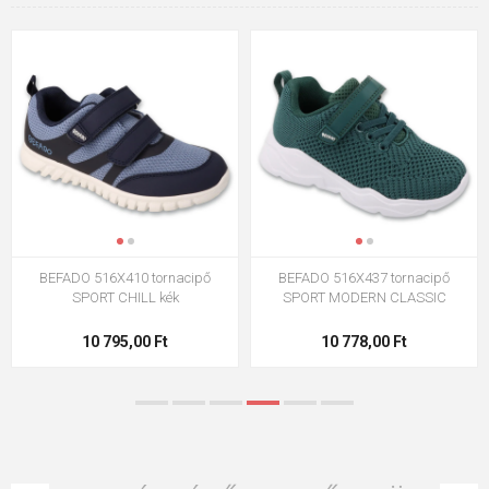
BEFADO 516X410 tornacipő
BEFADO 516X437 tornacipő
SPORT CHILL kék
SPORT MODERN CLASSIC
10 795,00 Ft
10 778,00 Ft