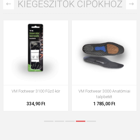
KIEGÉSZÍTŐK CIPŐKHÖZ
VM Footwear 3100 Fűző kör
VM Footwear 3000 Anatómiai
talpbetét
334,90 Ft
1 785,00 Ft