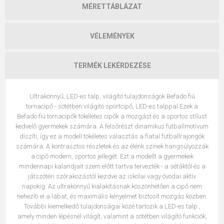
MÉRETTÁBLÁZAT
VÉLEMÉNYEK
TERMÉK LEKÉRDEZÉSE
Ultrakönnyű, LED-es talp, világító tulajdonságok Befado fiú
tornacipő - sötétben világító sportcipő, LED-es talppal Ezek a
Befado fiú tornacipők tökéletes cipők a mozgást és a sportos stílust
kedvelő gyermekek számára. A felsőrészt dinamikus futballmotívum
díszíti, így ez a modell tökéletes választás a fiatal futballrajongók
számára. A kontrasztos részletek és az élénk színek hangsúlyozzák
a cipő modern, sportos jellegét. Ezt a modellt a gyermekek
mindennapi kalandjait szem előtt tartva tervezték - a sétáktól és a
játszótéri szórakozástól kezdve az iskolai vagy óvodai aktív
napokig. Az ultrakönnyű kialakításnak köszönhetően a cipő nem
nehezíti el a lábat, és maximális kényelmet biztosít mozgás közben.
További kiemelkedő tulajdonságai közé tartozik a LED-es talp ,
amely minden lépésnél világít, valamint a sötétben világító funkciók,