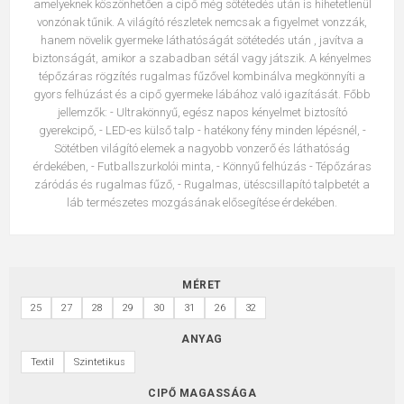
amelyeknek köszönhetően a cipő még sötétedés után is hihetetlenül
vonzónak tűnik. A világító részletek nemcsak a figyelmet vonzzák,
hanem növelik gyermeke láthatóságát sötétedés után , javítva a
biztonságát, amikor a szabadban sétál vagy játszik. A kényelmes
tépőzáras rögzítés rugalmas fűzővel kombinálva megkönnyíti a
gyors felhúzást és a cipő gyermeke lábához való igazítását. Főbb
jellemzők: - Ultrakönnyű, egész napos kényelmet biztosító
gyerekcipő, - LED-es külső talp - hatékony fény minden lépésnél, -
Sötétben világító elemek a nagyobb vonzerő és láthatóság
érdekében, - Futballszurkolói minta, - Könnyű felhúzás - Tépőzáras
záródás és rugalmas fűző, - Rugalmas, ütéscsillapító talpbetét a
láb természetes mozgásának elősegítése érdekében.
MÉRET
25
27
28
29
30
31
26
32
ANYAG
Textil
Szintetikus
CIPŐ MAGASSÁGA