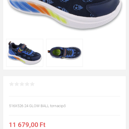
516X526 24 GLOW BALL tornacipő
11 679,00 Ft