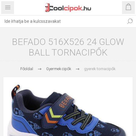
BEFADO 516X526 24 GLOW
BALL TORNACIPŐK
Főoldal
Gyermek cipők
gyerek tornacipők