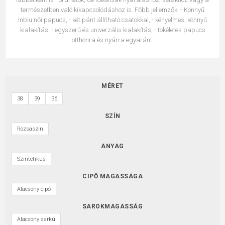
természetben való kikapcsolódáshoz is. Főbb jellemzők: - Könnyű
Inblu női papucs, - két pánt állítható csatokkal, - kényelmes, könnyű
kialakítás, - egyszerű és univerzális kialakítás, - tökéletes papucs
otthonra és nyárra egyaránt.
MÉRET
38
39
36
SZÍN
Rózsaszín
ANYAG
Szintetikus
CIPŐ MAGASSÁGA
Alacsony cipő
SAROKMAGASSÁG
Alacsony sarkú