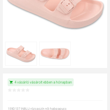
shopping_cart
4 vásárló vásárolt ebben a hónapban
159D137 INBLU rózsaszín női habpapucs