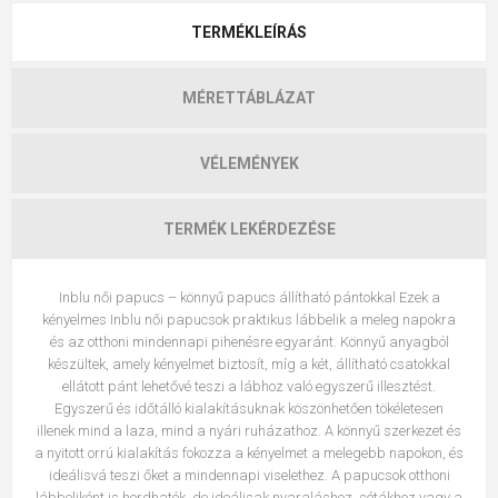
TERMÉKLEÍRÁS
MÉRETTÁBLÁZAT
VÉLEMÉNYEK
TERMÉK LEKÉRDEZÉSE
Inblu női papucs – könnyű papucs állítható pántokkal Ezek a
kényelmes Inblu női papucsok praktikus lábbelik a meleg napokra
és az otthoni mindennapi pihenésre egyaránt. Könnyű anyagból
készültek, amely kényelmet biztosít, míg a két, állítható csatokkal
ellátott pánt lehetővé teszi a lábhoz való egyszerű illesztést.
Egyszerű és időtálló kialakításuknak köszönhetően tökéletesen
illenek mind a laza, mind a nyári ruházathoz. A könnyű szerkezet és
a nyitott orrú kialakítás fokozza a kényelmet a melegebb napokon, és
ideálisvá teszi őket a mindennapi viselethez. A papucsok otthoni
lábbeliként is hordhatók, de ideálisak nyaraláshoz, sétákhoz vagy a