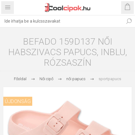
BEFADO 159D137 NŐI
HABSZIVACS PAPUCS, INBLU,
RÓZSASZÍN
Főoldal
Női cipő
női papucs
sportpapucs
ÚJDONSÁG