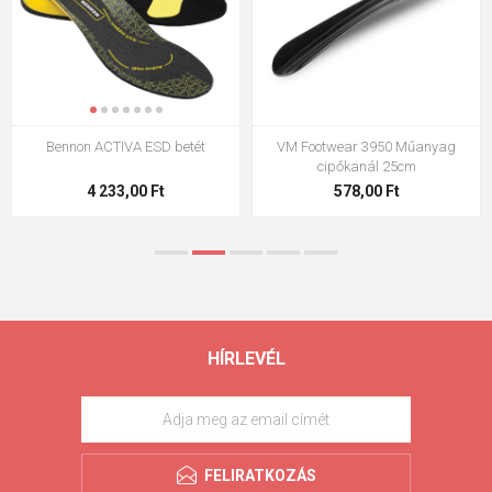
Bennon ACTIVA ESD betét
VM Footwear 3950 Műanyag
cipőkanál 25cm
4 233,00 Ft
578,00 Ft
HÍRLEVÉL
FELIRATKOZÁS