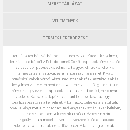
MÉRETTÁBLÁZAT
VÉLEMÉNYEK
TERMÉK LEKÉRDEZÉSE
Természetes bőr Női bőr papucs Home&Go Befado – kényelmes,
természetes bőrből A Befado Home&Go női papucsok kényelmes és
stílusos bőr papucsok azoknak a hölgyeknek, akik értékelik a
természetes anyagokat és a mindennapi kényelmet. Kiváló
minőségű valódi bőrből készülnek, strapabíróak, esztétikusak és
kényelmes viseletet biztosítanak. A természetes bőr garantálja a
kényelmet, így ezek a papucsok ideálisak mind beltéri, mind nyári
viseletre. Két széles, tépőzáras pánt lehetővé teszi az egyéni
beállítást és növeli a kényelmet. A formázott bélés és a stabil talp
növeli a kényelmet a mindennapi tevékenységek során, akár beltéren,
akár a szabadban. A klasszikus púderrózsaszín szín
hangsúlyozza a modell univerzális vonzerejét, és a papucsot
különféle alkalmi ruhákhoz is illővé teszi. A termék legfontosabb