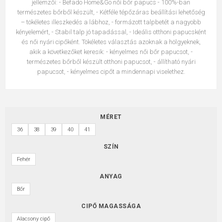
jellemzői: - Befado Home&Go női bőr papucs - 100%-ban
természetes bőrből készült, - Kétféle tépőzáras beállítási lehetőség
– tökéletes illeszkedés a lábhoz, - formázott talpbetét a nagyobb
kényelemért, - Stabil talp jó tapadással, - Ideális otthoni papucsként
és női nyári cipőként. Tökéletes választás azoknak a hölgyeknek,
akik a következőket keresik: - kényelmes női bőr papucsot, -
természetes bőrből készült otthoni papucsot, - állítható nyári
papucsot, - kényelmes cipőt a mindennapi viselethez.
MÉRET
36
38
39
40
41
SZÍN
Fehér
ANYAG
Bőr
CIPŐ MAGASSÁGA
Alacsony cipő