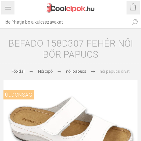
BEFADO 158D307 FEHÉR NŐI
BŐR PAPUCS
Főoldal
Női cipő
női papucs
női papucs divat
ÚJDONSÁG