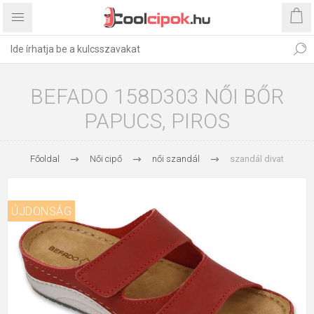
BEFADO 158D303 NŐI BŐR
PAPUCS, PIROS
Főoldal
Női cipő
női szandál
szandál divat
ÚJDONSÁG