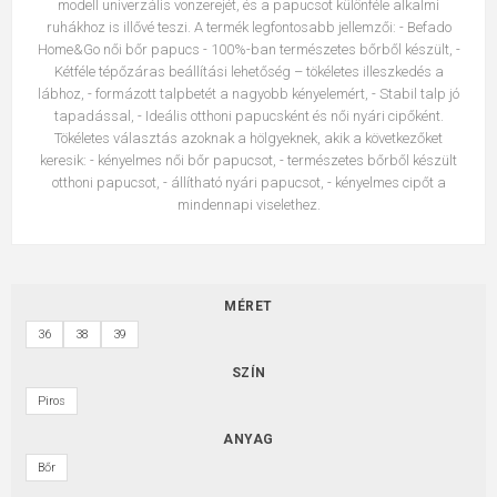
modell univerzális vonzerejét, és a papucsot különféle alkalmi
ruhákhoz is illővé teszi. A termék legfontosabb jellemzői: - Befado
Home&Go női bőr papucs - 100%-ban természetes bőrből készült, -
Kétféle tépőzáras beállítási lehetőség – tökéletes illeszkedés a
lábhoz, - formázott talpbetét a nagyobb kényelemért, - Stabil talp jó
tapadással, - Ideális otthoni papucsként és női nyári cipőként.
Tökéletes választás azoknak a hölgyeknek, akik a következőket
keresik: - kényelmes női bőr papucsot, - természetes bőrből készült
otthoni papucsot, - állítható nyári papucsot, - kényelmes cipőt a
mindennapi viselethez.
MÉRET
36
38
39
SZÍN
Piros
ANYAG
Bőr