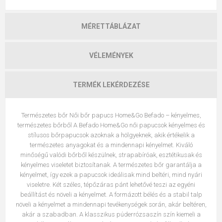
MÉRETTÁBLÁZAT
VÉLEMÉNYEK
TERMÉK LEKÉRDEZÉSE
Természetes bőr Női bőr papucs Home&Go Befado – kényelmes,
természetes bőrből A Befado Home&Go női papucsok kényelmes és
stílusos bőrpapucsok azoknak a hölgyeknek, akik értékelik a
természetes anyagokat és a mindennapi kényelmet. Kiváló
minőségű valódi bőrből készülnek, strapabíróak, esztétikusak és
kényelmes viseletet biztosítanak. A természetes bőr garantálja a
kényelmet, így ezek a papucsok ideálisak mind beltéri, mind nyári
viseletre. Két széles, tépőzáras pánt lehetővé teszi az egyéni
beállítást és növeli a kényelmet. A formázott bélés és a stabil talp
növeli a kényelmet a mindennapi tevékenységek során, akár beltéren,
akár a szabadban. A klasszikus púderrózsaszín szín kiemeli a