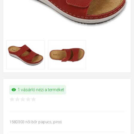
visibility
1 vásárló nézi a terméket
158D303 női bőr papucs, piros