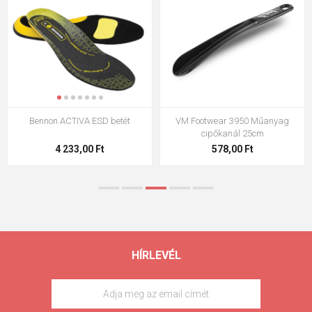
VM Footwear 3009 talpbetét
VM Footwear 3102 Lapos fűző
2 108,00 Ft
317,90 Ft
HÍRLEVÉL