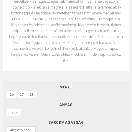
rendelkezik az „Egészséges láb” tanúsítvánnyal, amely igazolja,
hogy a cipő kialakítása megfelel a szakértők által a gyermeklábak
biztonsága és fejlődése tekintetében támasztott követelményeknek.
FŐBB JELLEMZŐK: „Egészséges láb” tanúsítvány – támogatja a
láb helyes fejlődését és kiváló minőségű kivitelezést biztosít, Illatos
talp – kellemes illat és további szórakozás a gyermek számára,
Légáteresztő textilanyagok – csökkentik az izzadást és biztosítják a
hőkomfortot, Légáteresztő talp – elősegíti a természetes szellőzést
és növeli a viselési kényelmet, Könnyű kialakítás – egész napos
kényelmes viselet, Univerzális stílus – sokféle mindennapi ruhához
illik.
MÉRET
26
27
28
ANYAG
Textil
SAROKMAGASSÁG
Alacsony sarkú