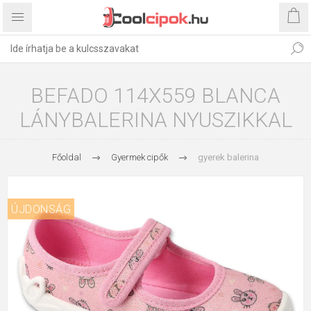
BEFADO 114X559 BLANCA
LÁNYBALERINA NYUSZIKKAL
Főoldal
Gyermek cipők
gyerek balerina
ÚJDONSÁG