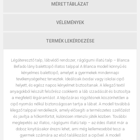
MÉRETTÁBLÁZAT
VÉLEMÉNYEK
TERMÉK LEKÉRDEZÉSE
Légáteresztő talp, lábvédő rendszer, rágógumi illatú talp – Blanca
Befado lány balettcipő illatos talppal A Blanca modell könnyű és
kényelmes balettcipő, amelyet a gyermekek mindennapi
tevékenységeihez terveztek. Ideálisak óvodai vagy iskolai cipő
helyett, és egész napos kényelmet biztosítanak. A lélegző textil
anyagokból készült felsőrész csökkenti a láb izzadását és biztosítja
a megfelelő légáramlást. A tépőzáras rögzítésnek köszönhetően a
cipő nyomás nélkül biztonságosan tartja a lábat. A modell továbbá
lélegző talppal rendelkezik, amely elősegíti a természetes szellőzést
és javítja a hőkomfortot, különösen intenzív játék közben. További
meglepetés az illatos, rágógumi illatú talp – az édes illatot már a
doboz kinyitásakor érezni lehet, ami még kellemesebbé teszi a
gyermek számára az első találkozást a cipővel. A modell