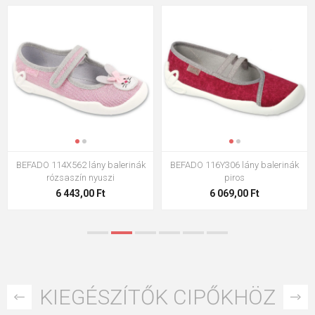
BEFADO 116Y306 lány balerinák
BEFADO 143X001 BAREFOOT
piros
balettcipő színes
6 069,00 Ft
9 894,00 Ft
KIEGÉSZÍTŐK CIPŐKHÖZ