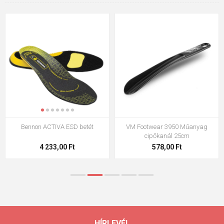
A ESD betét
VM Footwear 3950 Műanyag
VM Footwear 300
cipőkanál 25cm
00 Ft
578,00 Ft
2 108,00
HÍRLEVÉL