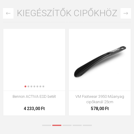
KIEGÉSZÍTŐK CIPŐKHÖZ
Bennon ACTIVA ESD betét
VM Footwear 3950 Műanyag
cipőkanál 25cm
4 233,00 Ft
578,00 Ft