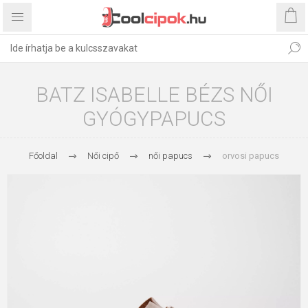
BATZ ISABELLE BÉZS NŐI
GYÓGYPAPUCS
Főoldal
Női cipő
női papucs
orvosi papucs