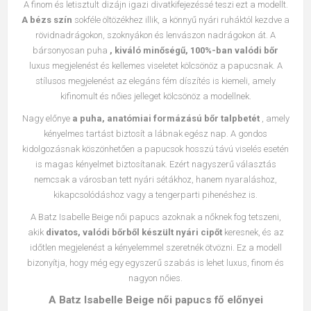
A finom és letisztult dizájn igazi divatkifejezéssé teszi ezt a modellt.
A bézs szín
sokféle öltözékhez illik, a könnyű nyári ruháktól kezdve a
rövidnadrágokon, szoknyákon és lenvászon nadrágokon át. A
bársonyosan puha
, kiváló minőségű, 100%-ban valódi bőr
luxus megjelenést és kellemes viseletet kölcsönöz a papucsnak. A
stílusos megjelenést az elegáns fém díszítés is kiemeli, amely
kifinomult és nőies jelleget kölcsönöz a modellnek.
Nagy előnye
a puha, anatómiai formázású bőr talpbetét
, amely
kényelmes tartást biztosít a lábnak egész nap. A gondos
kidolgozásnak köszönhetően a papucsok hosszú távú viselés esetén
is magas kényelmet biztosítanak. Ezért nagyszerű választás
nemcsak a városban tett nyári sétákhoz, hanem nyaraláshoz,
kikapcsolódáshoz vagy a tengerparti pihenéshez is.
A Batz Isabelle Beige női papucs azoknak a nőknek fog tetszeni,
akik
divatos, valódi bőrből készült nyári cipőt
keresnek, és az
időtlen megjelenést a kényelemmel szeretnék ötvözni. Ez a modell
bizonyítja, hogy még egy egyszerű szabás is lehet luxus, finom és
nagyon nőies.
A Batz Isabelle Beige női papucs fő előnyei