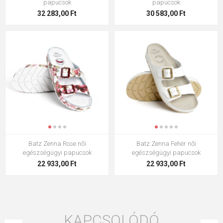
papucsok
papucsok
32 283,00 Ft
30 583,00 Ft
Batz Zenna Rose női
Batz Zenna Fehér női
egészségügyi papucsok
egészségügyi papucsok
22 933,00 Ft
22 933,00 Ft
KAPCSOLÓDÓ