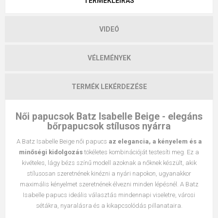
TERMÉKLEÍRÁS
VIDEÓ
VÉLEMÉNYEK
TERMÉK LEKÉRDEZÉSE
Női papucsok Batz Isabelle Beige - elegáns
bőrpapucsok stílusos nyárra
A Batz Isabelle Beige női papucs
az elegancia, a kényelem és a
minőségi kidolgozás
tökéletes kombinációját testesíti meg. Ez a
kivételes, lágy bézs színű modell azoknak a nőknek készült, akik
stílusosan szeretnének kinézni a nyári napokon, ugyanakkor
maximális kényelmet szeretnének élvezni minden lépésnél. A Batz
Isabelle papucs ideális választás mindennapi viseletre, városi
sétákra, nyaralásra és a kikapcsolódás pillanataira.