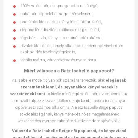
100% valódi bőr, a legmagasabb minőségű,
puha bőr talpbetét a magas kényelemért,
anatómiai kialakítás a kényelmes lábtartásért,
elegáns fém díszítés a stílusos megjelenésért,
lágy bézs szín, könnyen kombinálható ruhákkal,
divatos kialakítás, amely alkalmas mindennapi viseletre és
szabadidős tevékenységekre is,
Ideális nyárra, városnézésre és nyaralásra.
Miért válassza a Batz Isabelle papucsot?
Az Isabelle modellt olyan nők számára tervezték, akik
elegánsak
szeretnének lenni, és ugyanakkor kényelmesek is
szeretnének lenni
. A kiváló minőségű valódi bőr, az anatómiailag
formázott talpbetét és az időtlen dizájn kombinációja ideális nyári
cipővé teszi számos alkalomra. A Batz Isabelle Beige papucs
sokoldalúságának, kényelmének és nőies megjelenésének
köszönhetően gyorsan ruhatárad kedvenc darabjává válik.
Válaszd a Batz Isabelle Beige női papucsot, és kényeztesd
magad stílussal, minőséggel és kényelemmel minden nyári