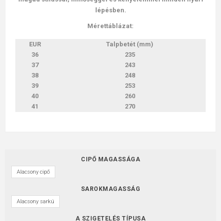
lépésben.
Mérettáblázat:
EUR
Talpbetét (mm)
36
235
37
243
38
248
39
253
40
260
41
270
CIPŐ MAGASSÁGA
Alacsony cipő
SAROKMAGASSÁG
Alacsony sarkú
A SZIGETELÉS TÍPUSA