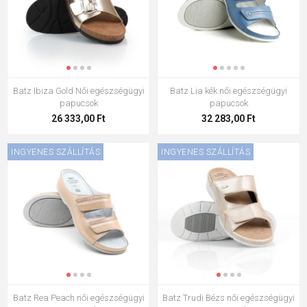
Batz Ibiza Gold Női egészségügyi
Batz Lia kék női egészségügyi
papucsok
papucsok
26 333,00 Ft
32 283,00 Ft
INGYENES SZÁLLÍTÁS
INGYENES SZÁLLÍTÁS
Batz Rea Peach női egészségügyi
Batz Trudi Bézs női egészségügyi