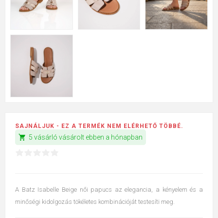
SAJNÁLJUK - EZ A TERMÉK NEM ELÉRHETŐ TÖBBÉ.
shopping_cart
5 vásárló vásárolt ebben a hónapban
A Batz Isabelle Beige női papucs az elegancia, a kényelem és a
minőségi kidolgozás tökéletes kombinációját testesíti meg.