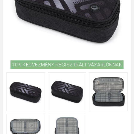
10% KEDVEZMÉNY REGISZTRÁLT VÁSÁRLÓKNAK