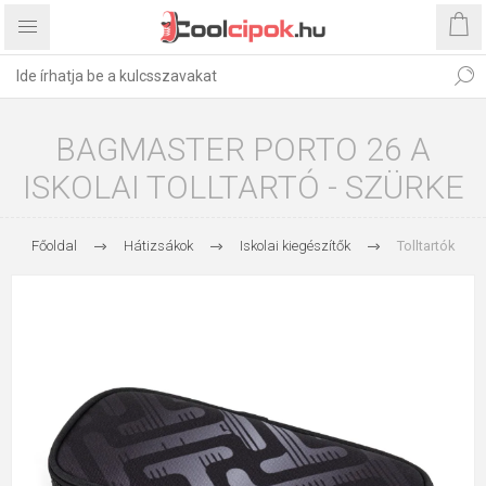
BAGMASTER PORTO 26 A
ISKOLAI TOLLTARTÓ - SZÜRKE
Főoldal
Hátizsákok
Iskolai kiegészítők
Tolltartók