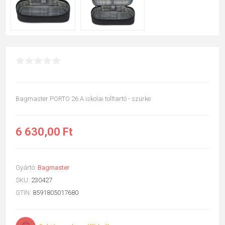
Bagmaster PORTO 26 A iskolai tolltartó - szürke
6 630,00 Ft
Gyártó:
Bagmaster
SKU:
230427
GTIN:
8591805017680