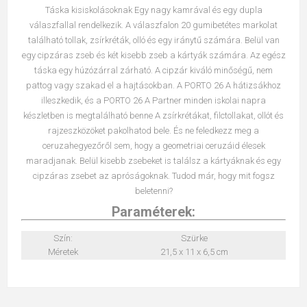
Táska kisiskolásoknak Egy nagy kamrával és egy dupla
válaszfallal rendelkezik. A válaszfalon 20 gumibetétes markolat
található tollak, zsírkréták, olló és egy iránytű számára. Belül van
egy cipzáras zseb és két kisebb zseb a kártyák számára. Az egész
táska egy húzózárral zárható. A cipzár kiváló minőségű, nem
pattog vagy szakad el a hajtásokban. A PORTO 26 A hátizsákhoz
illeszkedik, és a PORTO 26 A Partner minden iskolai napra
készletben is megtalálható benne A zsírkrétákat, filctollakat, ollót és
rajzeszközöket pakolhatod bele. És ne feledkezz meg a
ceruzahegyezőről sem, hogy a geometriai ceruzáid élesek
maradjanak. Belül kisebb zsebeket is találsz a kártyáknak és egy
cipzáras zsebet az apróságoknak. Tudod már, hogy mit fogsz
beletenni?
Paraméterek:
Szín:
Szürke
Méretek
21,5 x 11 x 6,5 cm