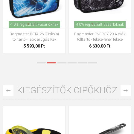
-10% regisztrált vásárlóknak
-10% regisztrált vásárlóknak
Bagmaster ALFA 20 A iskolai
Bagmaster ALFA 25 A iskolai
tolltartó - kis virágos kék
tolltartó - tündéri többszínű
2 533,00 Ft
5 423,00 Ft
KIEGÉSZÍTŐK CIPŐKHÖZ